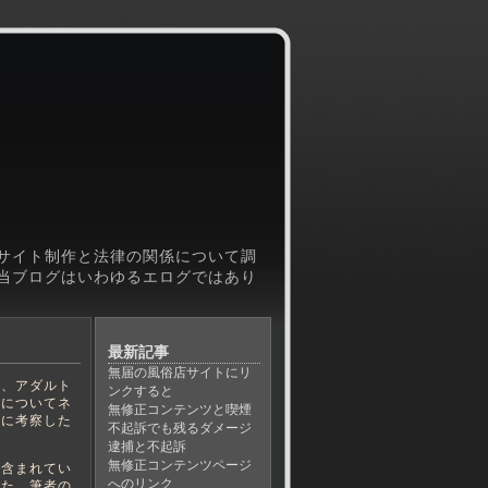
サイト制作と法律の関係について調
当ブログはいわゆるエログではあり
最新記事
無届の風俗店サイトにリ
、アダルト
ンクすると
律についてネ
無修正コンテンツと喫煙
元に考察した
不起訴でも残るダメージ
逮捕と不起訴
無修正コンテンツページ
含まれてい
へのリンク
また、筆者の