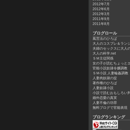
2012年7月
2012年6月
2012年3月
2011年9月
2011年8月
ブログロール
風営法のひろば
大人のコスプレ＆ラン
夫婦のセックスに大人
大人の科学.net
ＳＭ主従関係
女の子が読むちょっと
官能小説奴隷令嬢調教
ＳＭ小説 人妻輪姦調教
人妻肉奴隷の掟
著作権のひろば
人妻奴隷小説
小説で読むおもしろい
婚外恋愛の真実
人妻不倫の功罪
無料ブログで官能表現
ブログランキング