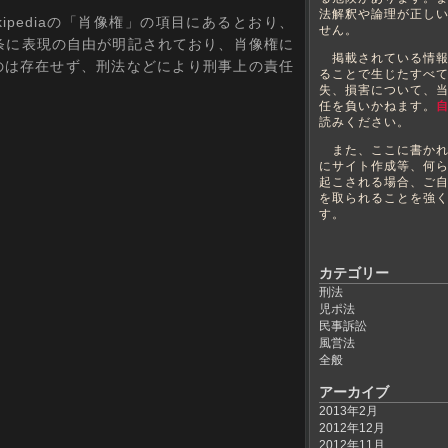
法解釈や論理が正し
pediaの「肖像権」の項目にあるとおり、
せん。
条に表現の自由が明記されており、肖像権に
掲載されている情報
のは存在せず、刑法などにより刑事上の責任
ることで生じたすべ
失、損害について、
任を負いかねます。
読みください。
また、ここに書かれ
にサイト作成等、何
起こされる場合、ご
を取られることを強
す。
カテゴリー
刑法
児ポ法
民事訴訟
風営法
全般
アーカイブ
2013年2月
2012年12月
2012年11月