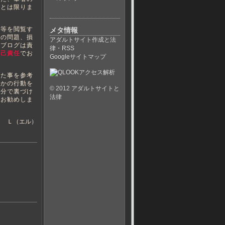
いとは限りま
等を閲覧す
メタ情報
ての問題、損
アダルトサイト作成と法
当ブログは責
律・RSS
自己責任
でお
Googleサイトマップ
た事を参考
らかの行動を
© 2012
アダルトサイトと
自分で裏づけ
法律
くお勧めしま
Ｌ（エル）