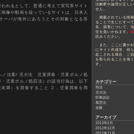
法解釈や論理が正し
われるとして、普通に考えて実写系サイト
せん。
正画像や動画を扱っているサイトは、日本人
掲載されている情報
サーバが海外にあろうとその対象となる筈
ることで生じたすべ
失、損害について、
任を負いかねます。
読みください。
また、ここに書かれ
にサイト作成等、何
起こされる場合、ご
を取られることを強
す。
ノ法案/ 児ポ法 児童買春・児童ポルノ処
春・児童ポルノ処罰法）の該当行為は、以下
カテゴリー
歳未満）を買春すること ２．児童買春を周
刑法
児ポ法
民事訴訟
風営法
全般
アーカイブ
2013年2月
2012年12月
2012年11月