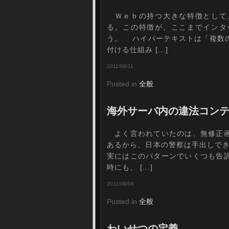
Ｗｅｂの持つ大きな特徴として
る。この特徴が、ここまでインタ
う。 ハイパーテキストは「複数
付ける仕組み [...]
2011/08/11
Posted in
全般
海外サーバ内の違法コン
よく言われていたのは、無修正画
あるから、日本の警察は手出しで
実にはこのパターンでいくつも告
時にも、 [...]
2011/08/08
Posted in
全般
わいせつの定義