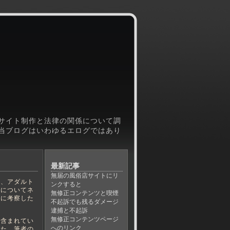
サイト制作と法律の関係について調
当ブログはいわゆるエログではあり
最新記事
無届の風俗店サイトにリ
、アダルト
ンクすると
律についてネ
無修正コンテンツと喫煙
元に考察した
不起訴でも残るダメージ
逮捕と不起訴
無修正コンテンツページ
含まれてい
へのリンク
また、筆者の