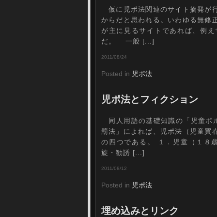
仮に児ポ法関連のサイト摘発が行
からだと思われる。いわゆる無修
が主に見るサイトであれば、例え
だ。 一般 [...]
2011/08/24
Posted in
児ポ法
児ポ法とフィクション
同人用語の基礎知識の「児童ポル
罰法」によれば、児ポ法（児童買
の四つである。 １．児童（１８
旋・勧誘 [...]
2011/08/12
Posted in
児ポ法
埋め込みとリンク