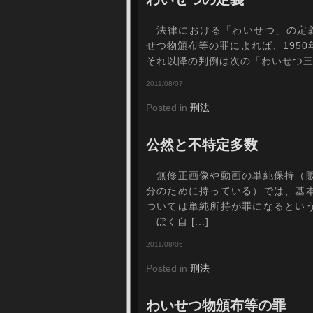
法律における「わいせつ」の定義は、
せつ物頒布等の罪によれば、195
それ以降の判例は次の「わいせつ三要件
2011/08/07
Posted in
刑法
公然と不特定多数
無修正画像や動画の単純保持（販
分のために持っている）では、基
ついては単純所持が罪になるとい
ぼく自 [...]
2011/08/05
Posted in
刑法
わいせつ物頒布等の罪