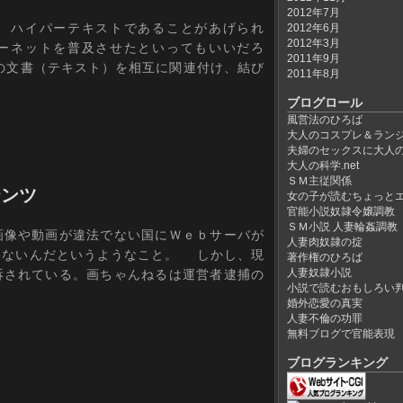
2012年7月
、ハイパーテキストであることがあげられ
2012年6月
2012年3月
ーネットを普及させたといってもいいだろ
2011年9月
の文書（テキスト）を相互に関連付け、結び
2011年8月
ブログロール
風営法のひろば
大人のコスプレ＆ラン
夫婦のセックスに大人
大人の科学.net
ＳＭ主従関係
テンツ
女の子が読むちょっと
官能小説奴隷令嬢調教
ＳＭ小説 人妻輪姦調教
像や動画が違法でない国にＷｅｂサーバが
人妻肉奴隷の掟
きないんだというようなこと。 しかし、現
著作権のひろば
人妻奴隷小説
訴されている。画ちゃんねるは運営者逮捕の
小説で読むおもしろい
婚外恋愛の真実
人妻不倫の功罪
無料ブログで官能表現
ブログランキング