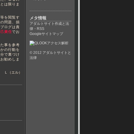
いとは限りま
等を閲覧す
メタ情報
ての問題、損
アダルトサイト作成と法
当ブログは責
律・RSS
自己責任
でお
Googleサイトマップ
た事を参考
らかの行動を
© 2012
アダルトサイトと
自分で裏づけ
法律
くお勧めしま
Ｌ（エル）