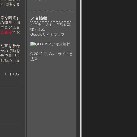
いとは限りま
等を閲覧す
メタ情報
ての問題、損
アダルトサイト作成と法
当ブログは責
律・RSS
自己責任
でお
Googleサイトマップ
た事を参考
らかの行動を
© 2012
アダルトサイトと
自分で裏づけ
法律
くお勧めしま
Ｌ（エル）