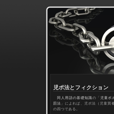
児ポ法とフィクション
同人用語の基礎知識
の「
児童ポ
罰法
」によれば、児ポ法（児童買
の四つである。