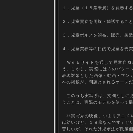
１．児童（１８歳未満）を買春す
２．児童買春を周旋・勧誘するこ
３．児童ポルノを頒布、販売、製
４．児童買春等の目的で児童を売
Ｗｅｂサイトを通して児童自身
う。しかし、実際には３のパター
表現対象とした画像・動画・マン
への掲載が、問題とされるケース
このうち実写系は、文句なしに危
うことは、実際のモデルを使って
非実写系の映像、つまりアニメや
は幼いけど、１８歳なんです」と
苦しいが、それだけ児ポ法が政策