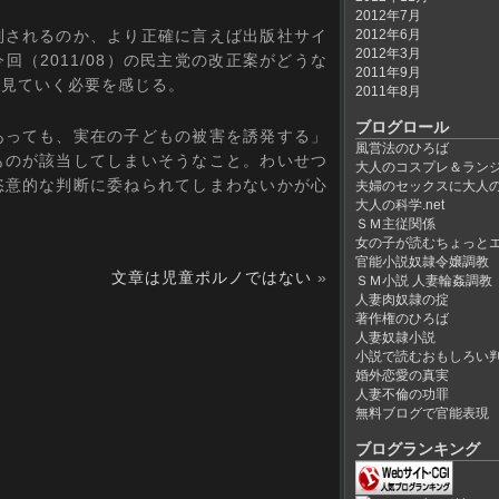
2012年7月
されるのか、より正確に言えば出版社サイ
2012年6月
2012年3月
（2011/08）の民主党の改正案がどうな
2011年9月
く見ていく必要を感じる。
2011年8月
ブログロール
っても、実在の子どもの被害を誘発する」
風営法のひろば
ものが該当してしまいそうなこと。わいせつ
大人のコスプレ＆ラン
恣意的な判断に委ねられてしまわないかが心
夫婦のセックスに大人
大人の科学.net
ＳＭ主従関係
女の子が読むちょっと
官能小説奴隷令嬢調教
文章は児童ポルノではない
»
ＳＭ小説 人妻輪姦調教
人妻肉奴隷の掟
著作権のひろば
人妻奴隷小説
小説で読むおもしろい
婚外恋愛の真実
人妻不倫の功罪
無料ブログで官能表現
ブログランキング