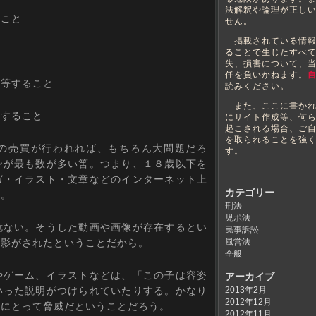
法解釈や論理が正し
ること
せん。
掲載されている情報
と
ることで生じたすべ
失、損害について、
任を負いかねます。
造等すること
読みください。
また、ここに書かれ
買すること
にサイト作成等、何
起こされる場合、ご
を取られることを強
の売買が行われれば、もちろん大問題だろ
す。
ンが最も数が多い筈。つまり、１８歳以下を
ガ・イラスト・文章などのインターネット上
カテゴリー
だ。
刑法
児ポ法
ない。そうした動画や画像が存在するとい
民事訴訟
撮影がされたということだから。
風営法
全般
ゲーム、イラストなどは、「この子は容姿
アーカイブ
いった説明がつけられていたりする。かなり
2013年2月
2012年12月
側にとって脅威だということだろう。
2012年11月