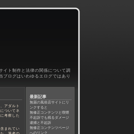
サイト制作と法律の関係について調
当ブログはいわゆるエログではあり
最新記事
無届の風俗店サイトにリ
、アダルト
ンクすると
律についてネ
無修正コンテンツと喫煙
元に考察した
不起訴でも残るダメージ
逮捕と不起訴
無修正コンテンツページ
含まれてい
へのリンク
また、筆者の