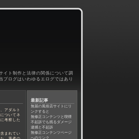
サイト制作と法律の関係について調
当ブログはいわゆるエログではあり
最新記事
無届の風俗店サイトにリ
、アダルト
ンクすると
律についてネ
無修正コンテンツと喫煙
元に考察した
不起訴でも残るダメージ
逮捕と不起訴
無修正コンテンツページ
含まれてい
へのリンク
また、筆者の