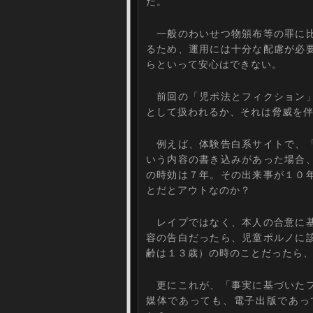
だ。
一般のわいせつ物頒布等の罪に比
るため、運用には十分な配慮が必
らといって安心はできない。
前回の「児ポ法とフィクション」
として扱われるか、それは脅威を
例えば、体験告白系サイトで、「
いう内容の書き込みがあった場合
の時効は７年。その出来事が１０
とだとアウトなのか？
レイプではなく、本人の合意に基
容の告白だったら、児童ポルノに
齢は１３歳）の時のことだったら
更にこれが、「事実に基づいたフ
媒体であっても、電子出版であっ