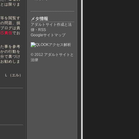
いとは限りま
等を閲覧す
メタ情報
ての問題、損
アダルトサイト作成と法
当ブログは責
律・RSS
自己責任
でお
Googleサイトマップ
た事を参考
らかの行動を
© 2012
アダルトサイトと
自分で裏づけ
法律
くお勧めしま
Ｌ（エル）