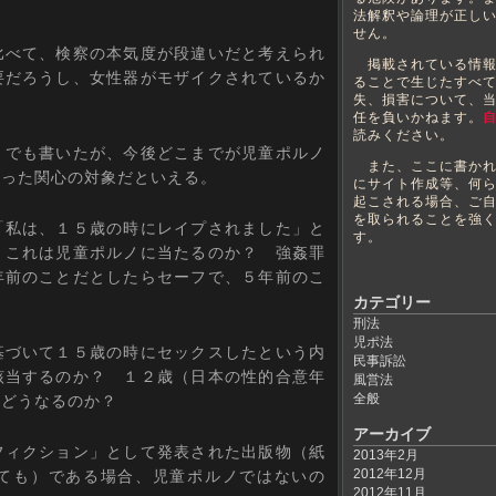
法解釈や論理が正し
せん。
べて、検察の本気度が段違いだと考えられ
掲載されている情報
要だろうし、女性器がモザイクされているか
ることで生じたすべ
失、損害について、
任を負いかねます。
読みください。
でも書いたが、今後どこまでが児童ポルノ
また、ここに書かれ
伴った関心の対象だといえる。
にサイト作成等、何
起こされる場合、ご
を取られることを強
私は、１５歳の時にレイプされました」と
す。
、これは児童ポルノに当たるのか？ 強姦罪
年前のことだとしたらセーフで、５年前のこ
カテゴリー
刑法
児ポ法
づいて１５歳の時にセックスしたという内
民事訴訟
該当するのか？ １２歳（日本の性的合意年
風営法
全般
、どうなるのか？
アーカイブ
ィクション」として発表された出版物（紙
2013年2月
2012年12月
ても）である場合、児童ポルノではないの
2012年11月