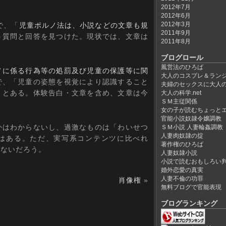
2012年7月
2012年6月
2012年3月
で、「
児童ポルノ法は、小説などの文章も規
2011年9月
う質問と回答を見つけた。現状では、文章は
2011年8月
ブログロール
風営法のひろば
ノに係る行為等の処罰及び児童の保護等に関
大人のコスプレ＆ラン
で、「児童の姿態を視覚により認識すること
夫婦のセックスに大人
」とある。体験告白・文章を含め、文章は今
大人の科学.net
ＳＭ主従関係
女の子が読むちょっと
官能小説奴隷令嬢調教
はわからないし、過激なものは「わいせつ
ＳＭ小説 人妻輪姦調教
人妻肉奴隷の掟
はある。ただ、実写系コンテンツに比べれ
著作権のひろば
いないだろう。
人妻奴隷小説
小説で読むおもしろい
婚外恋愛の真実
人妻不倫の功罪
肖像権
»
無料ブログで官能表現
ブログランキング