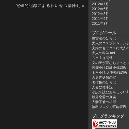
2012年7月
電磁的記録によるわいせつ物陳列
»
2012年6月
2012年3月
2011年9月
2011年8月
ブログロール
風営法のひろば
大人のコスプレ＆ラン
夫婦のセックスに大人
大人の科学.net
ＳＭ主従関係
女の子が読むちょっと
官能小説奴隷令嬢調教
ＳＭ小説 人妻輪姦調教
人妻肉奴隷の掟
著作権のひろば
人妻奴隷小説
小説で読むおもしろい
婚外恋愛の真実
人妻不倫の功罪
無料ブログで官能表現
ブログランキング