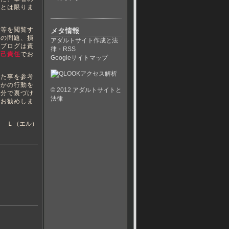
いとは限りま
等を閲覧す
メタ情報
ての問題、損
アダルトサイト作成と法
当ブログは責
律・RSS
自己責任
でお
Googleサイトマップ
た事を参考
らかの行動を
© 2012
アダルトサイトと
自分で裏づけ
法律
くお勧めしま
Ｌ（エル）