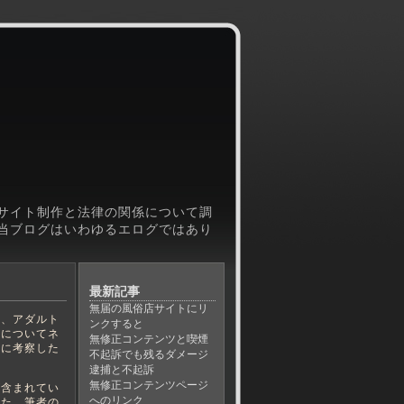
サイト制作と法律の関係について調
当ブログはいわゆるエログではあり
最新記事
無届の風俗店サイトにリ
、アダルト
ンクすると
律についてネ
無修正コンテンツと喫煙
元に考察した
不起訴でも残るダメージ
逮捕と不起訴
無修正コンテンツページ
含まれてい
へのリンク
また、筆者の