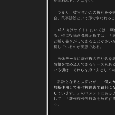
が問われることはない。
つまり、被写体がこの権利を侵害
合、民事訴訟という形で争われる
成人向けサイトにおいては、画
る。特に投稿画像掲示板では、「
と断り書きがしてあることが多い
稿しているのが実態である。
画像データに著作権の在り処を表
情報を埋め込んであるケースもあ
いる側は、それらを抑止力として
訴訟となると大変だが、「
個人
無断使用して著作権侵害で裁判に
しています。
」のコメントにある
して、「著作権侵害行為を放置す
う。